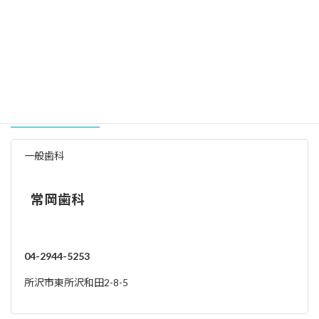
15:00～
○
○
○
-
○
-
-
-
19:00
駐車場
※詳細については各歯科医院にお問い合わせください
その他近隣の歯科医院
一般歯科
常岡歯科
04-2944-5253
所沢市東所沢和田2-8-5