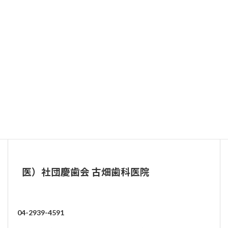
○
○
○
○
○
○
-
-
12:00
14:30～
○
○
-
○
○
-
-
-
18:00
駐車場
※詳細については各歯科医院にお問い合わせください
その他近隣の歯科医院
一般歯科
矯正歯科
小児歯科
歯科口腔外科
医）社団慶歯会 古畑歯科医院
04-2939-4591