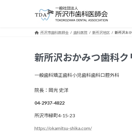
コ
ナ
ン
ビ
テ
ゲ
ン
ー
ツ
シ
所沢市歯科医師会
歯科医院
新所沢地区
新所沢お
へ
ョ
ス
ン
キ
に
新所沢おかみつ歯科ク
ッ
移
プ
動
一般歯科
矯正歯科
小児歯科
歯科口腔外科
院長：岡光 史洋
04-2937-4822
所沢市緑町4-15-23
https://okamitsu-shika.com/