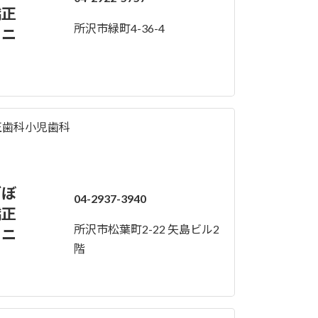
矯正
所沢市緑町4-36-4
リニ
正歯科
小児歯科
ぎぼ
04-2937-3940
矯正
所沢市松葉町2-22 矢島ビル2
リニ
階