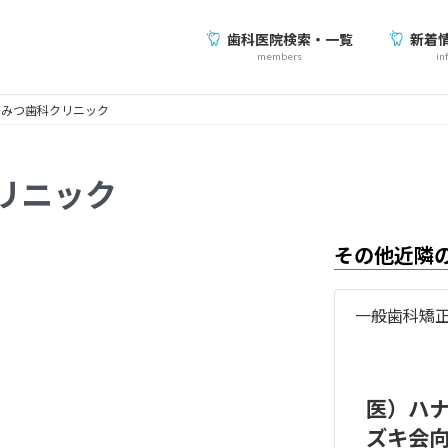
歯科医院検索・一覧
新着
members
in
かみつ歯科クリニック
リニック
その他近隣
一般歯科
矯
医）ハ
ズキ会