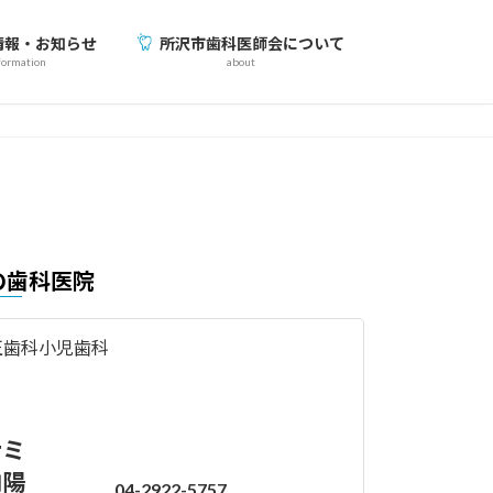
情報・お知らせ
所沢市歯科医師会について
formation
about
の歯科医院
正歯科
小児歯科
ナミ
向陽
04-2922-5757