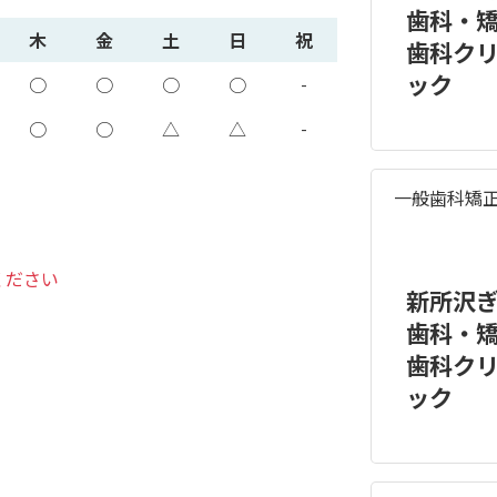
歯科・
木
金
土
日
祝
歯科ク
ック
-
○
○
○
○
-
○
○
△
△
一般歯科
矯
ください
新所沢
歯科・
歯科ク
ック