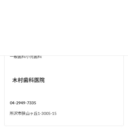
13:30～
○
○
○
-
○
△
-
-
18:30
土曜午後の受付は16：30までです。
※詳細については各歯科医院にお問い合わせください
その他近隣の歯科医院
一般歯科
小児歯科
木村歯科医院
04-2949-7335
所沢市狭山ヶ丘1-3005-15