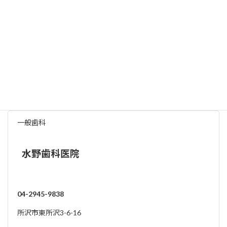
12:00～
○
○
○
-
○
-
-
○
18:00
土曜日は12：30までです
駐車場
※詳細については各歯科医院にお問い合わせください
その他近隣の歯科医院
一般歯科
水野歯科医院
04-2945-9838
所沢市東所沢3-6-16