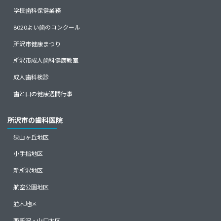
学校歯科保健業務
8020よい歯のコンクール
所沢市健康まつり
所沢市成人歯科健康教室
成人歯科検診
歯と口の健康週間行事
所沢市の歯科医院
狭山ヶ丘地区
小手指地区
新所沢地区
航空公園地区
並木地区
西所沢・山口地区