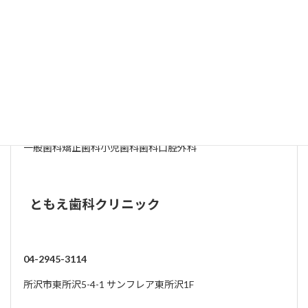
14:00～
○
○
-
○
○
△
-
-
19:30
土曜午後の受付は17:00までです
※詳細については各歯科医院にお問い合わせください
その他近隣の歯科医院
一般歯科
矯正歯科
小児歯科
歯科口腔外科
ともえ歯科クリニック
04-2945-3114
所沢市東所沢5-4-1 サンフレア東所沢1F