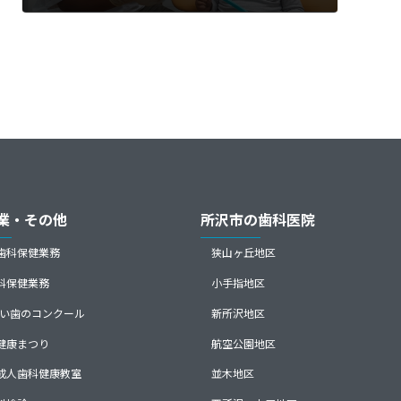
2013年8月23日
業・その他
所沢市の歯科医院
歯科保健業務
狭山ヶ丘地区
科保健業務
小手指地区
0よい歯のコンクール
新所沢地区
健康まつり
航空公園地区
成人歯科健康教室
並木地区