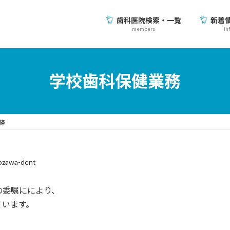
歯科医院検索・一覧
新着
members
in
学校歯科保健業務
務
ozawa-dent
の委嘱ににより、
ています。