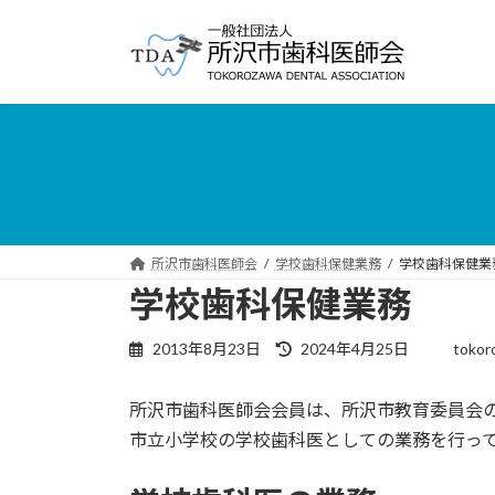
コ
ナ
ン
ビ
テ
ゲ
ン
ー
ツ
シ
へ
ョ
ス
ン
キ
に
ッ
移
プ
動
所沢市歯科医師会
学校歯科保健業務
学校歯科保健業
学校歯科保健業務
最
2013年8月23日
2024年4月25日
tokor
終
更
所沢市歯科医師会会員は、所沢市教育委員会
新
日
市立小学校の学校歯科医としての業務を行っ
時
: