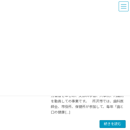
コ
ナ
ン
ビ
テ
ゲ
ン
ー
ツ
シ
へ
ョ
2019年7月
ス
ン
キ
に
ッ
移
プ
動
所沢市歯科医師会
2019年7月
歯と口の健康週間行事
歯と口の健康週間行事
2019年7月5日
毎年、6月4日から始まる一週間は、「歯と口
の健康週間」として定められています。 厚生
労働省をはじめ、文部科学省、人事院、内閣府
を動員しての事業です。 所沢市では、歯科医
師会、市役所、保健所が参加して、毎年「歯と
口の健康 […]
続きを読む