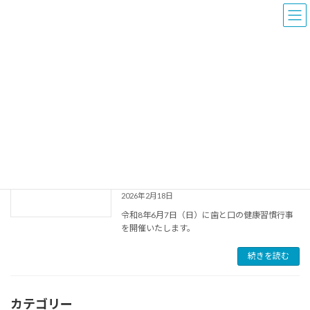
コ
ナ
ン
ビ
テ
ゲ
ン
ー
ツ
シ
へ
ョ
2026年2月
ス
ン
キ
に
ッ
移
プ
動
所沢市歯科医師会
2026年2月
第65回 歯と口の健康習慣行事のお知ら
お知らせ
せ
2026年2月18日
令和8年6月7日（日）に歯と口の健康習慣行事
を開催いたします。
続きを読む
カテゴリー